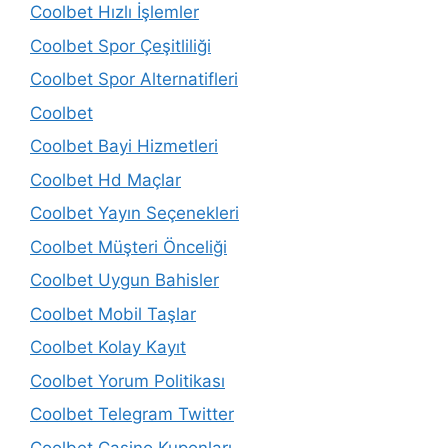
Coolbet Hızlı İşlemler
Coolbet Spor Çeşitliliği
Coolbet Spor Alternatifleri
Coolbet
Coolbet Bayi Hizmetleri
Coolbet Hd Maçlar
Coolbet Yayın Seçenekleri
Coolbet Müşteri Önceliği
Coolbet Uygun Bahisler
Coolbet Mobil Taşlar
Coolbet Kolay Kayıt
Coolbet Yorum Politikası
Coolbet Telegram Twitter
Coolbet Casino Kuponları