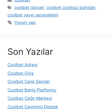
Coolbet
Etiketler
coolbet güncel
,
coolbet ücretsiz bahisler
,
coolbet yayın seçenekleri
Yorum yap
Son Yazılar
Coolbet Adresi
Coolbet Giriş
Coolbet Canlı Sporlar
Coolbet Bahis Platformu
Coolbet Çağrı Merkezi
Coolbet Çevrimiçi Destek