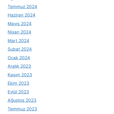
Temmuz 2024
Haziran 2024
Mayıs 2024
Nisan 2024
Mart 2024
Şubat 2024
Ocak 2024
Aralık 2023
Kasım 2023
Ekim 2023
Eylül 2023
Ağustos 2023
Temmuz 2023