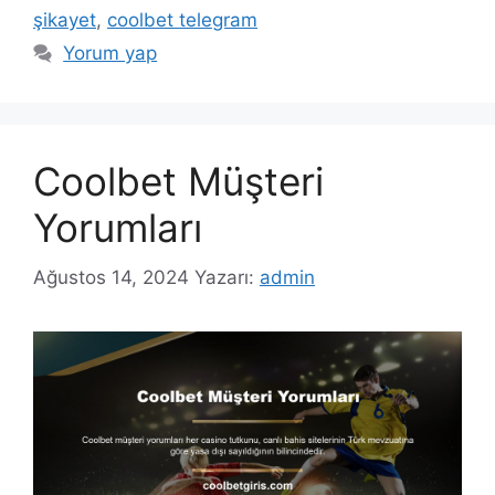
şikayet
,
coolbet telegram
Yorum yap
Coolbet Müşteri
Yorumları
Ağustos 14, 2024
Yazarı:
admin