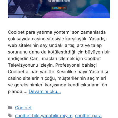
Coolbet para yatırma yöntemi son zamanlarda
çok sayıda casino sitesiyle karşılaştık. Yasadışı
web sitelerinin sayısındaki artış, arz ve talep
sorununu daha da kötüleştirdiği için büyüyen bir
endişedir. Canlı maçları izlemek için Coolbet
Televizyonunu izleyin. Profesyonel bahisçi
Coolbet alınan yanıttır. Kesinlikle hayır Yasa dışı
casino sitelerinin çoğu, müşterilerinin seçimleri
ve gereksinimleri karşısında kendi çıkarlarını ön
planda …
Devamını oku…
Kategoriler
Coolbet
Etiketler
coolbet hile yapabilir miyim
,
coolbet para