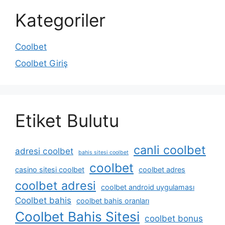
Kategoriler
Coolbet
Coolbet Giriş
Etiket Bulutu
canli coolbet
adresi coolbet
bahis sitesi coolbet
coolbet
casino sitesi coolbet
coolbet adres
coolbet adresi
coolbet android uygulaması
Coolbet bahis
coolbet bahis oranları
Coolbet Bahis Sitesi
coolbet bonus