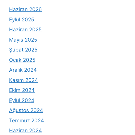
Haziran 2026
Eylül 2025
Haziran 2025
Mayıs 2025
Şubat 2025
Ocak 2025
Aralık 2024
Kasım 2024
Ekim 2024
Eylül 2024
Ağustos 2024
Temmuz 2024
Haziran 2024