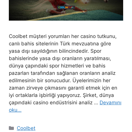
Coolbet müşteri yorumları her casino tutkunu,
canlı bahis sitelerinin Türk mevzuatına göre
yasa dışı sayıldığının bilincindedir. Spor
bahislerinde yasa dışı oranların yaratılması,
dünya çapındaki spor hizmetleri ve bahis
pazarları tarafından sağlanan oranların analiz
edilmesinin bir sonucudur. Üyelerimizin her
zaman zirveye çıkmasını garanti etmek için en
iyi ortaklarla işbirliği yapıyoruz. Şirket, dünya
çapındaki casino endüstrisini analiz …
Devamını
oku…
Kategoriler
Coolbet