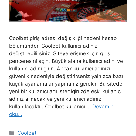
Coolbet giriş adresi değişikliği nedeni hesap
bölümünden Coolbet kullanıcı adınızı
değiştirebilirsiniz. Siteye erişmek için giriş
penceresini açın. Büyük alana kullanıcı adını ve
kullanıcı adını girin. Ancak kullanıcı adınızı
güvenlik nedeniyle değiştirirseniz yalnızca bazı
küçük ayarlamalar yapmanız gerekir. Bu sitede
yeni bir kullanıcı adı istediğinizde eski kullanıcı
adınız alınacak ve yeni kullanıcı adınız
kullanılacaktır. Coolbet kullanıcı …
Devamını
oku…
Kategoriler
Coolbet