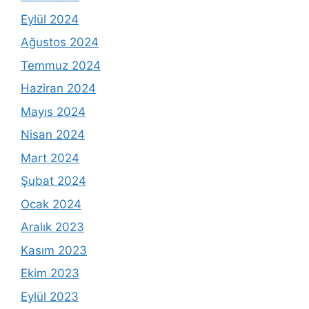
Eylül 2024
Ağustos 2024
Temmuz 2024
Haziran 2024
Mayıs 2024
Nisan 2024
Mart 2024
Şubat 2024
Ocak 2024
Aralık 2023
Kasım 2023
Ekim 2023
Eylül 2023