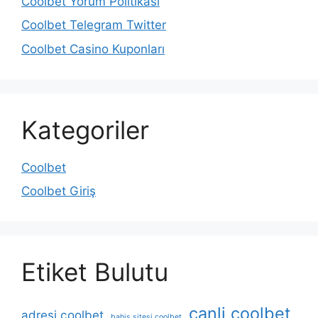
Coolbet Yorum Politikası
Coolbet Telegram Twitter
Coolbet Casino Kuponları
Kategoriler
Coolbet
Coolbet Giriş
Etiket Bulutu
canli coolbet
adresi coolbet
bahis sitesi coolbet