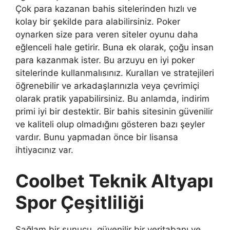
Çok para kazanan bahis sitelerinden hızlı ve
kolay bir şekilde para alabilirsiniz. Poker
oynarken size para veren siteler oyunu daha
eğlenceli hale getirir. Buna ek olarak, çoğu insan
para kazanmak ister. Bu arzuyu en iyi poker
sitelerinde kullanmalısınız. Kuralları ve stratejileri
öğrenebilir ve arkadaşlarınızla veya çevrimiçi
olarak pratik yapabilirsiniz. Bu anlamda, indirim
primi iyi bir destektir. Bir bahis sitesinin güvenilir
ve kaliteli olup olmadığını gösteren bazı şeyler
vardır. Bunu yapmadan önce bir lisansa
ihtiyacınız var.
Coolbet Teknik Altyapı
Spor Çeşitliliği
Sağlam bir sunucu, güvenilir bir veritabanı ve