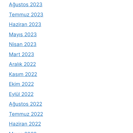
Ağustos 2023
Temmuz 2023
Haziran 2023
Mayıs 2023
Nisan 2023
Mart 2023
Aralık 2022
Kasım 2022
Ekim 2022
Eylül 2022
Ağustos 2022
Temmuz 2022
Haziran 2022