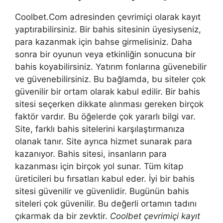
Coolbet.Com adresinden çevrimiçi olarak kayıt
yaptırabilirsiniz. Bir bahis sitesinin üyesiyseniz,
para kazanmak için bahse girmelisiniz. Daha
sonra bir oyunun veya etkinliğin sonucuna bir
bahis koyabilirsiniz. Yatırım fonlarına güvenebilir
ve güvenebilirsiniz. Bu bağlamda, bu siteler çok
güvenilir bir ortam olarak kabul edilir. Bir bahis
sitesi seçerken dikkate alınması gereken birçok
faktör vardır. Bu öğelerde çok yararlı bilgi var.
Site, farklı bahis sitelerini karşılaştırmanıza
olanak tanır. Site ayrıca hizmet sunarak para
kazanıyor. Bahis sitesi, insanların para
kazanması için birçok yol sunar. Tüm kitap
üreticileri bu fırsatları kabul eder. İyi bir bahis
sitesi güvenilir ve güvenlidir. Bugünün bahis
siteleri çok güvenilir. Bu değerli ortamın tadını
çıkarmak da bir zevktir.
Coolbet çevrimiçi kayıt