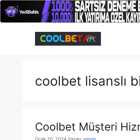
İçeriğe
atla
coolbet lisanslı b
Coolbet Müşteri Hiz
Ocak 20, 2024
Yazarı:
admin