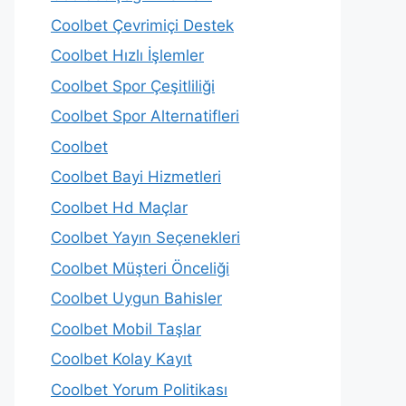
Coolbet Çevrimiçi Destek
Coolbet Hızlı İşlemler
Coolbet Spor Çeşitliliği
Coolbet Spor Alternatifleri
Coolbet
Coolbet Bayi Hizmetleri
Coolbet Hd Maçlar
Coolbet Yayın Seçenekleri
Coolbet Müşteri Önceliği
Coolbet Uygun Bahisler
Coolbet Mobil Taşlar
Coolbet Kolay Kayıt
Coolbet Yorum Politikası