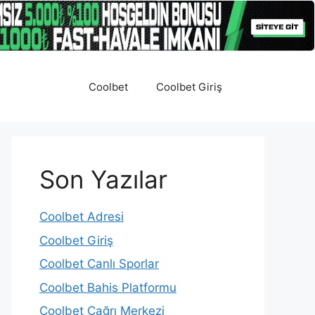
Coolbet
Coolbet Giriş
Son Yazılar
Coolbet Adresi
Coolbet Giriş
Coolbet Canlı Sporlar
Coolbet Bahis Platformu
Coolbet Çağrı Merkezi