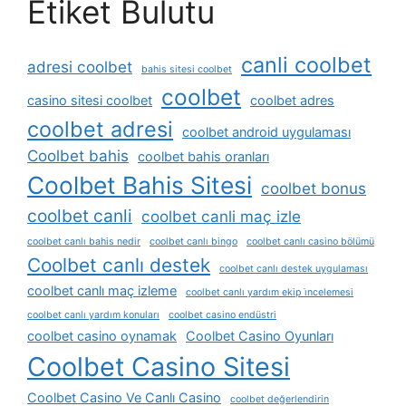
Etiket Bulutu
canli coolbet
adresi coolbet
bahis sitesi coolbet
coolbet
casino sitesi coolbet
coolbet adres
coolbet adresi
coolbet android uygulaması
Coolbet bahis
coolbet bahis oranları
Coolbet Bahis Sitesi
coolbet bonus
coolbet canli
coolbet canli maç izle
coolbet canlı bahis nedir
coolbet canlı bingo
coolbet canlı casino bölümü
Coolbet canlı destek
coolbet canlı destek uygulaması
coolbet canlı maç izleme
coolbet canlı yardım ekip i̇ncelemesi
coolbet canlı yardım konuları
coolbet casino endüstri
coolbet casino oynamak
Coolbet Casino Oyunları
Coolbet Casino Sitesi
Coolbet Casino Ve Canlı Casino
coolbet değerlendirin