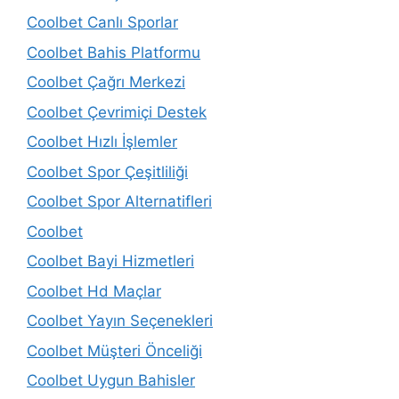
Coolbet Canlı Sporlar
Coolbet Bahis Platformu
Coolbet Çağrı Merkezi
Coolbet Çevrimiçi Destek
Coolbet Hızlı İşlemler
Coolbet Spor Çeşitliliği
Coolbet Spor Alternatifleri
Coolbet
Coolbet Bayi Hizmetleri
Coolbet Hd Maçlar
Coolbet Yayın Seçenekleri
Coolbet Müşteri Önceliği
Coolbet Uygun Bahisler