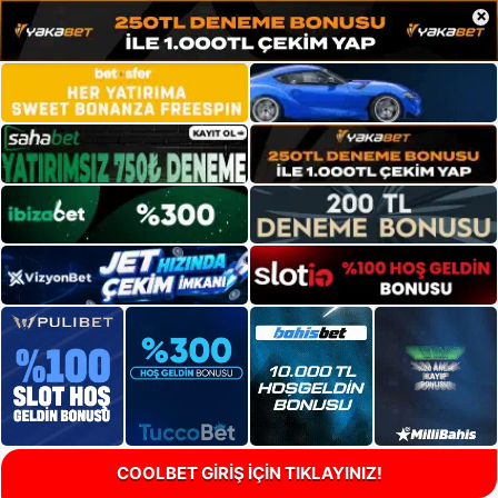
×
COOLBET GİRİŞ İÇİN TIKLAYINIZ!