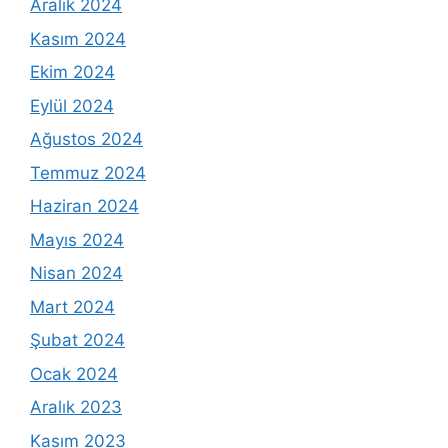
Aralık 2024
Kasım 2024
Ekim 2024
Eylül 2024
Ağustos 2024
Temmuz 2024
Haziran 2024
Mayıs 2024
Nisan 2024
Mart 2024
Şubat 2024
Ocak 2024
Aralık 2023
Kasım 2023