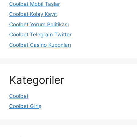
Coolbet Mobil Taşlar
Coolbet Kolay Kayıt
Coolbet Yorum Politikası
Coolbet Telegram Twitter
Coolbet Casino Kuponları
Kategoriler
Coolbet
Coolbet Giriş