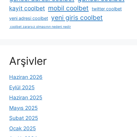
mobil coolbet
kayit coolbet
twitter coolbet
yeni giris coolbet
yeni adresi coolbet
coolbet zararsız olmasının nedeni nedir
Arşivler
Haziran 2026
Eylül 2025
Haziran 2025
Mayıs 2025
Şubat 2025
Ocak 2025