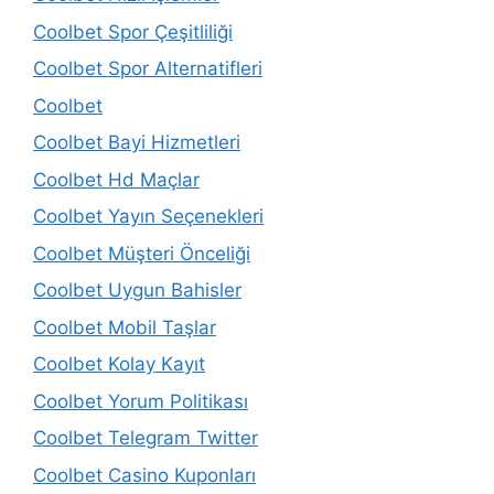
Coolbet Spor Çeşitliliği
Coolbet Spor Alternatifleri
Coolbet
Coolbet Bayi Hizmetleri
Coolbet Hd Maçlar
Coolbet Yayın Seçenekleri
Coolbet Müşteri Önceliği
Coolbet Uygun Bahisler
Coolbet Mobil Taşlar
Coolbet Kolay Kayıt
Coolbet Yorum Politikası
Coolbet Telegram Twitter
Coolbet Casino Kuponları