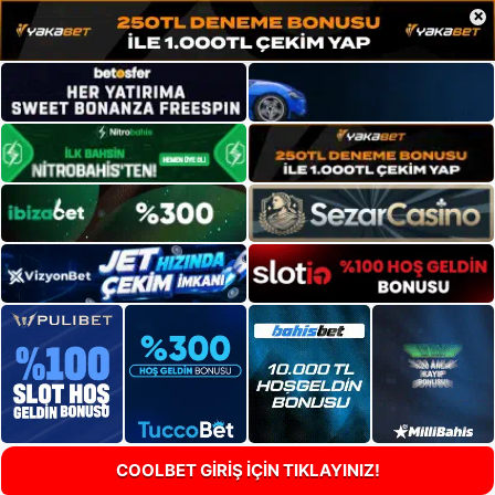
×
COOLBET GİRİŞ İÇİN TIKLAYINIZ!