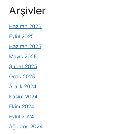
Arşivler
Haziran 2026
Eylül 2025
Haziran 2025
Mayıs 2025
Şubat 2025
Ocak 2025
Aralık 2024
Kasım 2024
Ekim 2024
Eylül 2024
Ağustos 2024