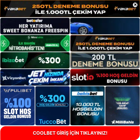
×
COOLBET GİRİŞ İÇİN TIKLAYINIZ!