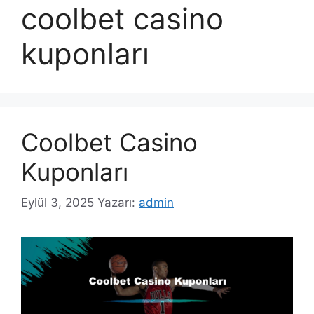
coolbet casino
kuponları
Coolbet Casino
Kuponları
Eylül 3, 2025
Yazarı:
admin