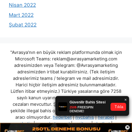
Nisan 2022
Mart 2022
Şubat 2022
"Avrasya'nın en büyük reklam platformunda olmak için
Microsoft Teams:
reklam@avrasyamarketing.com
adresimizden veya Telegram: @Avrasyamarketing
adresimizden irtibat kurabilirsiniz. (Tek iletişim
adreslerimiz teams / telegram ve mail adresimizdir.
Harici hiçbir iletişim adresimiz bulunmamaktadır.
Lütfen itibar etmeyiniz.) Türkiye yasalarına göre 7258
sayılı kanun uyarınca yasa dışı bahis oynamanın
cezaları mevcuttur. Şu an bulunduğunuz site hiç bir
şekilde illegal bahis oyunları oynatmıyor ve oynamaya
aracı olmuyordur.
hedefbet
|
nycbahis
|
herabet
|
sbetin
|
venusbetguncel
|
yazitura
|
shotbet
|
×
grandsapphirebet
"