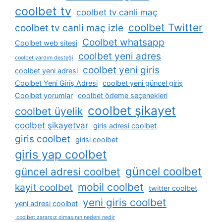
coolbet tv
coolbet tv canli maç
coolbet Twitter
coolbet tv canli maç izle
Coolbet whatsapp
Coolbet web sitesi
coolbet yeni adres
coolbet yardım desteği
coolbet yeni giris
coolbet yeni adresi
Coolbet Yeni Giriş Adresi
coolbet yeni güncel giriş
Coolbet yorumlar
coolbet ödeme seçenekleri
coolbet şikayet
coolbet üyelik
coolbet şikayetvar
giris adresi coolbet
giris coolbet
girisi coolbet
giris yap coolbet
güncel coolbet
güncel adresi coolbet
mobil coolbet
kayit coolbet
twitter coolbet
yeni giris coolbet
yeni adresi coolbet
coolbet zararsız olmasının nedeni nedir