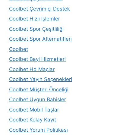
Coolbet Çevrimiçi Destek
Coolbet Hızlı İşlemler
Coolbet Spor Çeşitliliği
Coolbet Spor Alternatifleri
Coolbet
Coolbet Bayi Hizmetleri
Coolbet Hd Maçlar
Coolbet Yayın Seçenekleri
Coolbet Müşteri Önceliği
Coolbet Uygun Bahisler
Coolbet Mobil Taşlar
Coolbet Kolay Kayıt
Coolbet Yorum Politikası