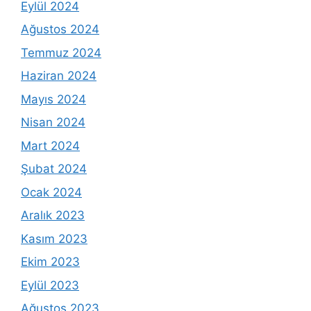
Eylül 2024
Ağustos 2024
Temmuz 2024
Haziran 2024
Mayıs 2024
Nisan 2024
Mart 2024
Şubat 2024
Ocak 2024
Aralık 2023
Kasım 2023
Ekim 2023
Eylül 2023
Ağustos 2023