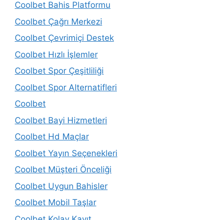
Coolbet Bahis Platformu
Coolbet Çağrı Merkezi
Coolbet Çevrimiçi Destek
Coolbet Hızlı İşlemler
Coolbet Spor Çeşitliliği
Coolbet Spor Alternatifleri
Coolbet
Coolbet Bayi Hizmetleri
Coolbet Hd Maçlar
Coolbet Yayın Seçenekleri
Coolbet Müşteri Önceliği
Coolbet Uygun Bahisler
Coolbet Mobil Taşlar
Coolbet Kolay Kayıt