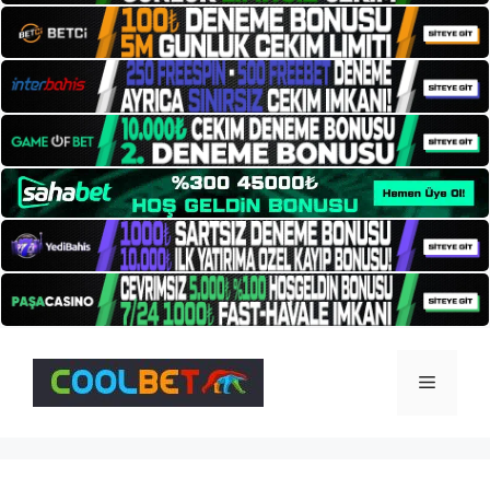
İçeriğe
atla
Menü