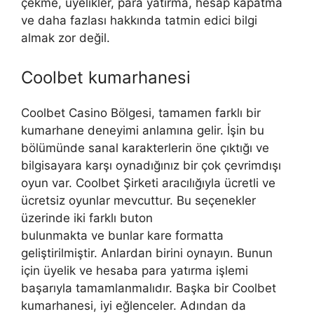
çekme, üyelikler, para yatırma, hesap kapatma
ve daha fazlası hakkında tatmin edici bilgi
almak zor değil.
Coolbet kumarhanesi
Coolbet Casino Bölgesi, tamamen farklı bir
kumarhane deneyimi anlamına gelir. İşin bu
bölümünde sanal karakterlerin öne çıktığı ve
bilgisayara karşı oynadığınız bir çok çevrimdışı
oyun var. Coolbet Şirketi aracılığıyla ücretli ve
ücretsiz oyunlar mevcuttur. Bu seçenekler
üzerinde iki farklı buton
bulunmakta ve bunlar kare formatta
geliştirilmiştir. Anlardan birini oynayın. Bunun
için üyelik ve hesaba para yatırma işlemi
başarıyla tamamlanmalıdır. Başka bir Coolbet
kumarhanesi, iyi eğlenceler. Adından da