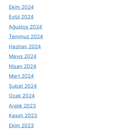
Ekim 2024
Eylül 2024
Ağustos 2024
Temmuz 2024
Haziran 2024
Mayıs 2024
Nisan 2024
Mart 2024
Şubat 2024
Ocak 2024
Aralık 2023
Kasım 2023
Ekim 2023