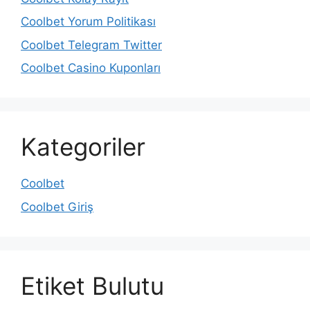
Coolbet Yorum Politikası
Coolbet Telegram Twitter
Coolbet Casino Kuponları
Kategoriler
Coolbet
Coolbet Giriş
Etiket Bulutu