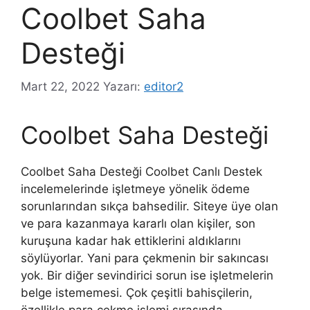
Coolbet Saha
Desteği
Mart 22, 2022
Yazarı:
editor2
Coolbet Saha Desteği
Coolbet Saha Desteği Coolbet Canlı Destek
incelemelerinde işletmeye yönelik ödeme
sorunlarından sıkça bahsedilir. Siteye üye olan
ve para kazanmaya kararlı olan kişiler, son
kuruşuna kadar hak ettiklerini aldıklarını
söylüyorlar. Yani para çekmenin bir sakıncası
yok. Bir diğer sevindirici sorun ise işletmelerin
belge istememesi. Çok çeşitli bahisçilerin,