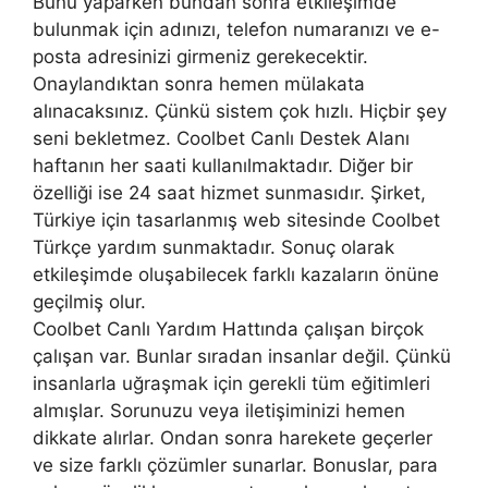
Bunu yaparken bundan sonra etkileşimde
bulunmak için adınızı, telefon numaranızı ve e-
posta adresinizi girmeniz gerekecektir.
Onaylandıktan sonra hemen mülakata
alınacaksınız. Çünkü sistem çok hızlı. Hiçbir şey
seni bekletmez. Coolbet Canlı Destek Alanı
haftanın her saati kullanılmaktadır. Diğer bir
özelliği ise 24 saat hizmet sunmasıdır. Şirket,
Türkiye için tasarlanmış web sitesinde Coolbet
Türkçe yardım sunmaktadır. Sonuç olarak
etkileşimde oluşabilecek farklı kazaların önüne
geçilmiş olur.
Coolbet Canlı Yardım Hattında çalışan birçok
çalışan var. Bunlar sıradan insanlar değil. Çünkü
insanlarla uğraşmak için gerekli tüm eğitimleri
almışlar. Sorunuzu veya iletişiminizi hemen
dikkate alırlar. Ondan sonra harekete geçerler
ve size farklı çözümler sunarlar. Bonuslar, para