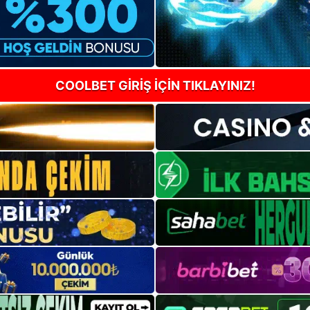
COOLBET GİRİŞ İÇİN TIKLAYINIZ!