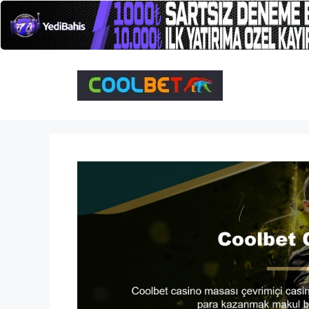
İçeriğe
atla